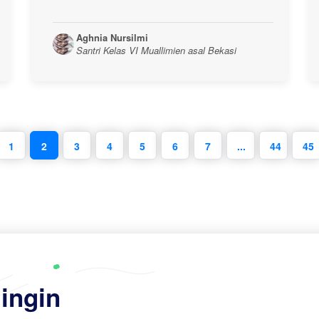
Aghnia Nursilmi
Santri Kelas VI Muallimien asal Bekasi
1
2
3
4
5
6
7
...
44
45
ingin