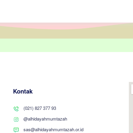
Kontak
(021) 827 377 93
@alhidayahmumtazah
sas@alhidayahmumtazah.or.id