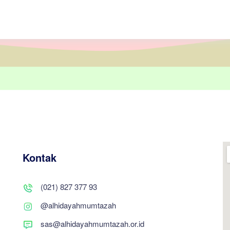
Kontak
(021) 827 377 93
@alhidayahmumtazah
sas@alhidayahmumtazah.or.id