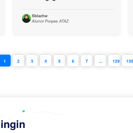
Sblazhw
Alumni Ponpes ATAZ
1
2
3
4
5
6
7
...
129
13
ingin