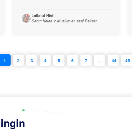
Lailatul Nisfi
Santri Kelas V Muallimien asal Bekasi
1
2
3
4
5
6
7
...
44
45
ingin