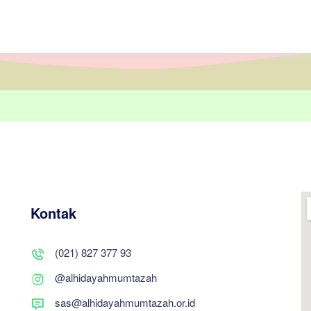
Kontak
(021) 827 377 93
@alhidayahmumtazah
sas@alhidayahmumtazah.or.id