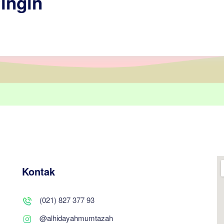
ingin
Kontak
(021) 827 377 93
@alhidayahmumtazah