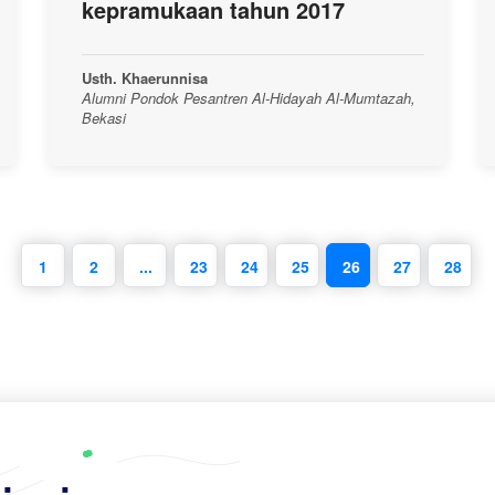
kepramukaan tahun 2017
Usth. Khaerunnisa
Alumni Pondok Pesantren Al-Hidayah Al-Mumtazah,
Bekasi
1
2
...
23
24
25
26
27
28