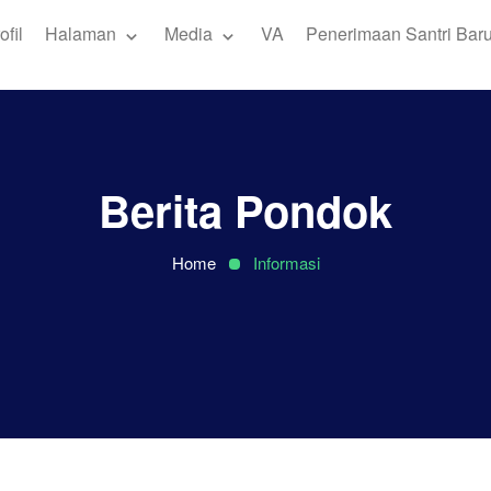
ofil
Halaman
Media
VA
Penerimaan Santri Bar
Berita Pondok
Home
Informasi