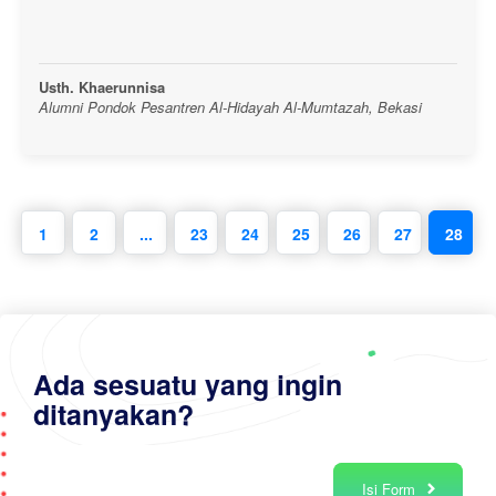
Usth. Khaerunnisa
Alumni Pondok Pesantren Al-Hidayah Al-Mumtazah, Bekasi
1
2
...
23
24
25
26
27
28
Ada sesuatu yang ingin
ditanyakan?
Isi Form