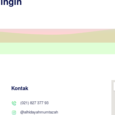
ingin
Kontak
(021) 827 377 93
@alhidayahmumtazah