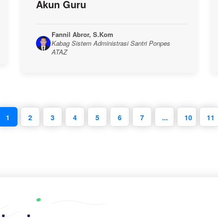
Akun Guru
Fannil Abror, S.Kom
Kabag Sistem Administrasi Santri Ponpes
ATAZ
1
2
3
4
5
6
7
...
10
11