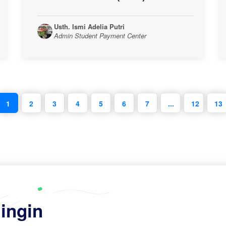
Usth. Ismi Adelia Putri
Admin Student Payment Center
1
2
3
4
5
6
7
...
12
13
ingin