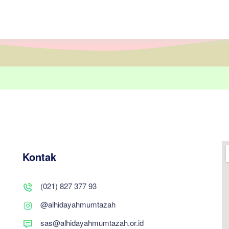
Kontak
(021) 827 377 93
@alhidayahmumtazah
sas@alhidayahmumtazah.or.id