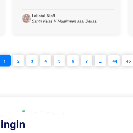
Lailatul Nisfi
Santri Kelas V Muallimien asal Bekasi
1
2
3
4
5
6
7
...
44
45
ingin