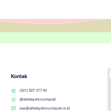
Kontak
(021) 827 377 93
@alhidayahmumtazah
sas@alhidayahmumtazah.or.id